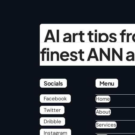
AI art tips 
finest ANN a
Socials
Menu
Facebook
Home
Twitter
About
Dribble
Services
Instagram