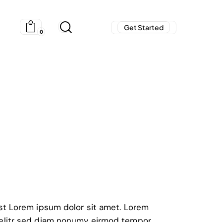
Get Started
0
Get Started
0
est Lorem ipsum dolor sit amet. Lorem
 elitr sed diam nonumy eirmod tempor