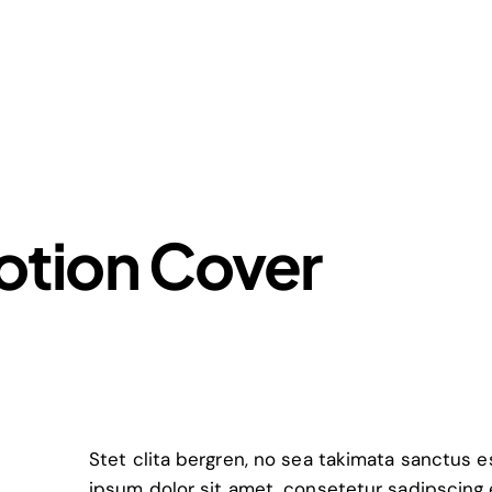
tion Cover
Stet clita bergren, no sea takimata sanctus 
ipsum dolor sit amet, consetetur sadipscing