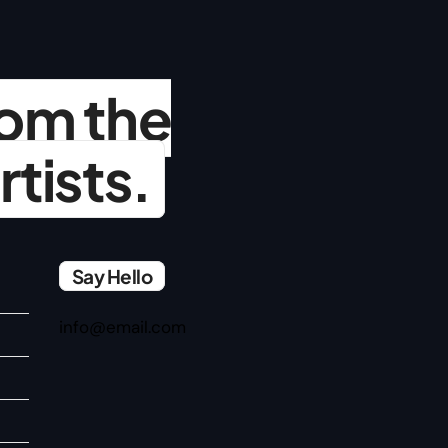
from the
rtists.
Say Hello
info@email.com