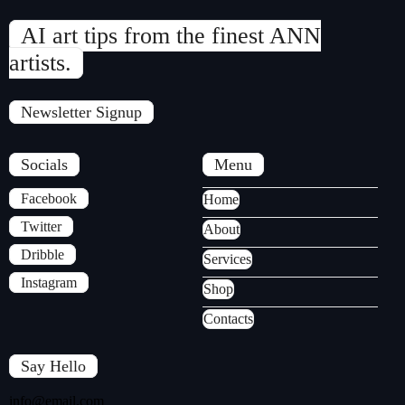
AI art tips from the finest ANN
artists.
Newsletter Signup
Socials
Menu
Facebook
Home
Twitter
About
Dribble
Services
Instagram
Shop
Contacts
Say Hello
info@email.com