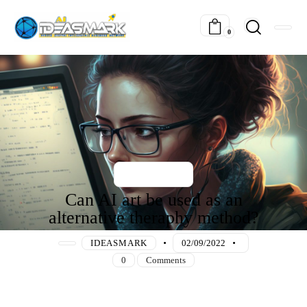
0
MINDSET
Can AI art be used as an
alternative theraphy method?
IDEASMARK
02/09/2022
0
Comments