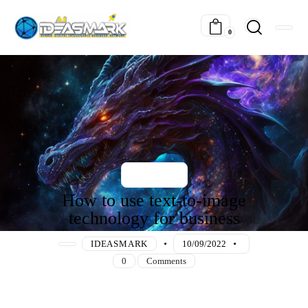
0
IDEAS
How to use text-to-image
technology for business
IDEASMARK
10/09/2022
0
Comments