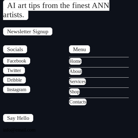
AI art tips from the finest ANN
artists.
Newsletter Signup
Socials
Menu
Facebook
Home
Twitter
About
Dribble
Services
Instagram
Shop
Contacts
Say Hello
info@email.com