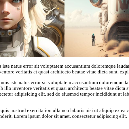
is iste natus error sit voluptatem accusantium doloremque laud
ventore veritatis et quasi architecto beatae vitae dicta sunt, exp
omnis iste natus error sit voluptatem accusantium doloremque l
 illo inventore veritatis et quasi architecto beatae vitae dicta
ectetur adipisicing elit, sed do eiusmod tempor incididunt ut l
quis nostrud exercitation ullamco laboris nisi ut aliquip ex e
nderit. Lorem ipsum dolor sit amet, consectetur adipiscing elit.