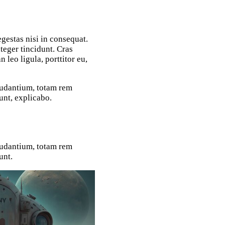
teger tincidunt. Cras
leo ligula, porttitor eu,
audantium, totam rem
unt, explicabo.
audantium, totam rem
unt.