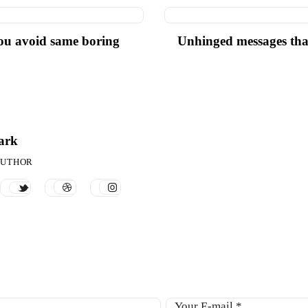
you avoid same boring
Unhinged messages that
ark
AUTHOR