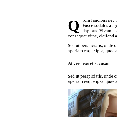
Qroin faucibus nec mauris a sodales, sed elementum mi tincidunt. Sed eget viverra egestas nisi in consequat.
Fusce sodales augu
dapibus. Vivamus e
consequat vitae, eleifend a
Sed ut perspiciatis, unde 
aperiam eaque ipsa, quae ab
At vero eos et accusam
Sed ut perspiciatis, unde 
aperiam eaque ipsa, quae ab