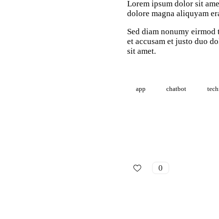
Lorem ipsum dolor sit amet
dolore magna aliquyam erat
Sed diam nonumy eirmod te
et accusam et justo duo do
sit amet.
app
chatbot
tec
0