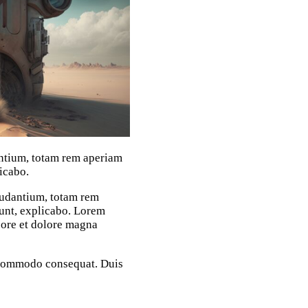
antium, totam rem aperiam
licabo.
audantium, totam rem
 sunt, explicabo. Lorem
abore et dolore magna
a commodo consequat. Duis