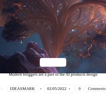
MODERN
Modern bloggers are a part of the AI products design
IDEASMARK
02/05/2022
0
Comments